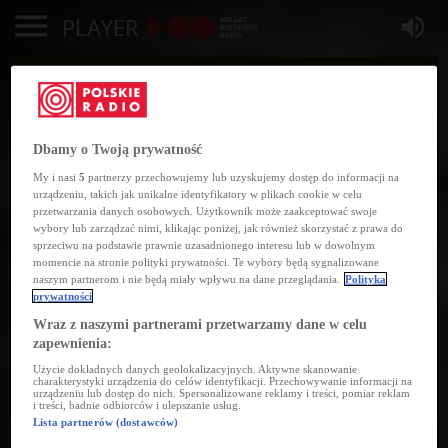
PLAYER
REKLAMA
Dbamy o Twoją prywatność
My i nasi
5
partnerzy przechowujemy lub uzyskujemy dostęp do informacji na
urządzeniu, takich jak unikalne identyfikatory w plikach cookie w celu
przetwarzania danych osobowych. Użytkownik może zaakceptować swoje
wybory lub zarządzać nimi, klikając poniżej, jak również skorzystać z prawa do
sprzeciwu na podstawie prawnie uzasadnionego interesu lub w dowolnym
momencie na stronie polityki prywatności. Te wybory będą sygnalizowane
naszym partnerom i nie będą miały wpływu na dane przeglądania.
Polityka
prywatności
Wraz z naszymi partnerami przetwarzamy dane w celu
zapewnienia:
Użycie dokładnych danych geolokalizacyjnych. Aktywne skanowanie
charakterystyki urządzenia do celów identyfikacji. Przechowywanie informacji na
urządzeniu lub dostęp do nich. Spersonalizowane reklamy i treści, pomiar reklam
i treści, badnie odbiorców i ulepszanie usług.
Lista partnerów (dostawców)