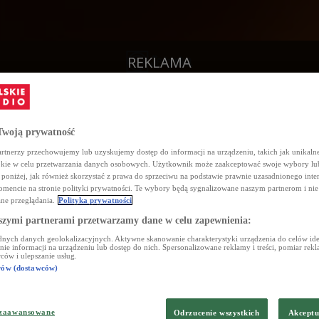
REKLAMA
woją prywatność
rtnerzy przechowujemy lub uzyskujemy dostęp do informacji na urządzeniu, takich jak unikalne
okie w celu przetwarzania danych osobowych. Użytkownik może zaakceptować swoje wybory lu
c poniżej, jak również skorzystać z prawa do sprzeciwu na podstawie prawnie uzasadnionego inte
encie na stronie polityki prywatności. Te wybory będą sygnalizowane naszym partnerom i nie
ne przeglądania.
Polityka prywatności
szymi partnerami przetwarzamy dane w celu zapewnienia:
nych danych geolokalizacyjnych. Aktywne skanowanie charakterystyki urządzenia do celów iden
e informacji na urządzeniu lub dostęp do nich. Spersonalizowane reklamy i treści, pomiar reklam
ców i ulepszanie usług.
erów (dostawców)
 zaawansowane
Odrzucenie wszystkich
Akceptu