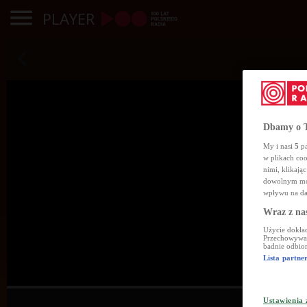
PLAYER
Dbamy o T
My i nasi
5
pa
w plikach co
nimi, klikają
dowolnym mom
wpływu na da
Wraz z na
Użycie dokład
Przechowywani
badnie odbior
Lista partn
Ustawienia