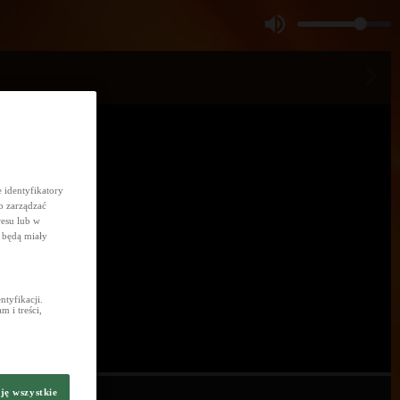
 identyfikatory
b zarządzać
resu lub w
 będą miały
tyfikacji.
 i treści,
ję wszystkie